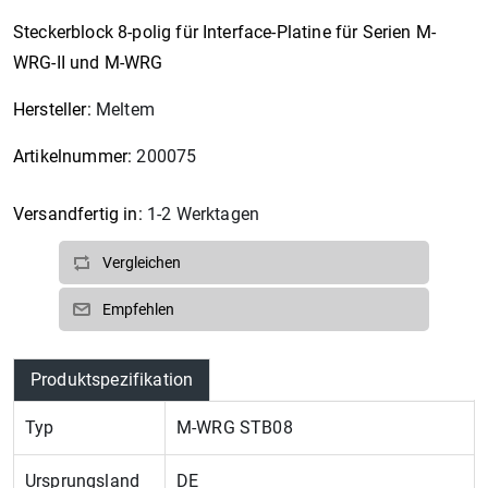
Steckerblock 8-polig für Interface-Platine für Serien M-
WRG-II und M-WRG
Hersteller:
Meltem
Artikelnummer:
200075
Versandfertig in:
1-2 Werktagen
Vergleichen
Empfehlen
Attributbezeichnung
Attributwert
Produktspezifikation
Typ
M-WRG STB08
Ursprungsland
DE