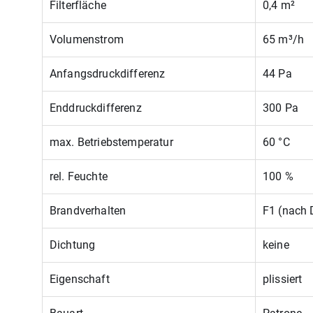
Filterfläche
0,4 m²
Volumenstrom
65 m³/h
Anfangsdruckdifferenz
44 Pa
Enddruckdifferenz
300 Pa
max. Betriebstemperatur
60 °C
rel. Feuchte
100 %
Brandverhalten
F1 (nach 
Dichtung
keine
Eigenschaft
plissiert