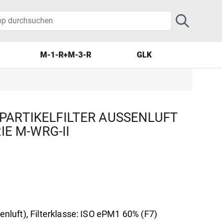
M-1-R+M-3-R
GLK
M-1-R+M-3-R
GLK
ARTIKELFILTER AUSSENLUFT M
IE M-WRG-II
ßenluft), Filterklasse: ISO ePM1 60% (F7)