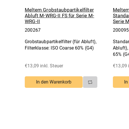
Meltem Grobstaubpartikelfilter
Meltem 
Abluft M-WRG-II FS für Serie M-
Standa
WRG-II
Serie 
200267
200095
Grobstaubpartikelfilter (für Abluft),
Standar
Filterklasse: ISO Coarse 60% (G4)
Abluft)
65% (G
€13,09 inkl. Steuer
€13,09 
In den Warenkorb
In