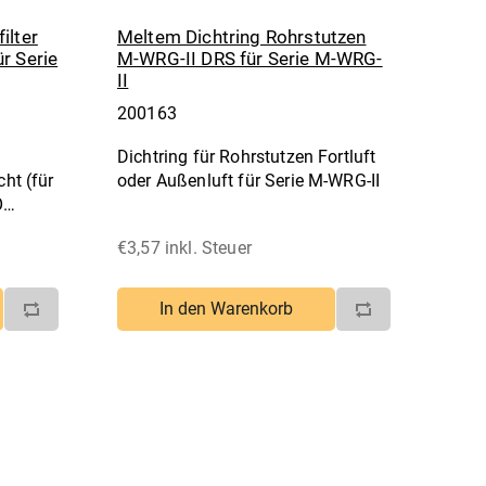
ilter
Meltem Dichtring Rohrstutzen
r Serie
M-WRG-II DRS für Serie M-WRG-
II
200163
Dichtring für Rohrstutzen Fortluft
cht (für
oder Außenluft für Serie M-WRG-II
O
€3,57 inkl. Steuer
In den Warenkorb