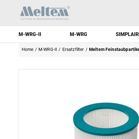
M-WRG-II
M-WRG
SIMPLAIR
M-WRG-II
M-WRG
SIMPLAIR
Home
/
M-WRG-II
/
Ersatzfilter
/
Meltem Feinstaubpartike