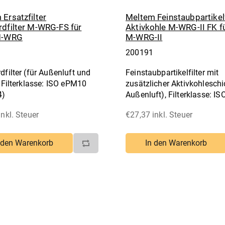
Ersatzfilter
Meltem Feinstaubpartikelf
rdfilter M-WRG-FS für
Aktivkohle M-WRG-II FK fü
M-WRG
M-WRG-II
200191
dfilter (für Außenluft und
Feinstaubpartikelfilter mit
, Filterklasse: ISO ePM10
zusätzlicher Aktivkohleschi
4)
Außenluft), Filterklasse: IS
ePM2,5 55 % (F7)
inkl. Steuer
€27,37 inkl. Steuer
 den Warenkorb
In den Warenkorb