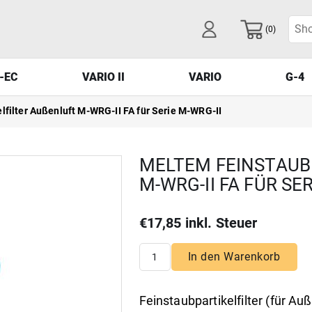
-EC
VARIO II
VARIO
G-4
(0)
-EC
VARIO II
VARIO
G-4
lfilter Außenluft M-WRG-II FA für Serie M-WRG-II
MELTEM FEINSTAUBP
-WRG-II FA FÜR SER
€17,85 inkl. Steuer
In den Warenkorb
Feinstaubpartikelfilter (für Au